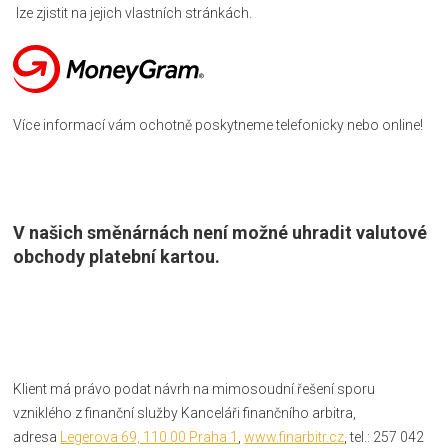
lze zjistit na jejich vlastních stránkách.
Více informací vám ochotně poskytneme telefonicky nebo online!
V našich směnárnách
není možné uhradit valutové
obchody platební kartou
.
Klient má právo podat návrh na mimosoudní řešení sporu
vzniklého z finanční služby Kanceláři finančního arbitra,
adresa
Legerova 69, 110 00 Praha 1
,
www.finarbitr.cz
, tel.: 257 042