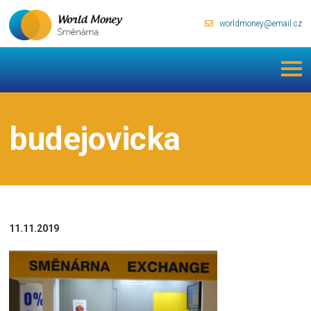
worldmoney@email.cz
budejovicka
11.11.2019