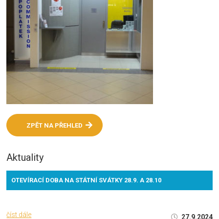
ZPĚT NA PŘEHLED
Aktuality
OTEVÍRACÍ DOBA NA STÁTNÍ SVÁTKY 28.9. A 28.10
číst dále
27.9.2024